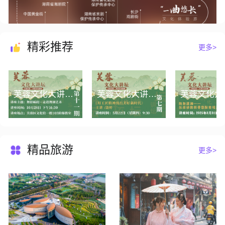
精彩推荐
更多>
芙蓉文化大讲坛第十一期丨舞影蹁跹——走进舞剧艺术
芙蓉文化大讲坛第七期丨《用工匠精神绣出美好新时代》
精品旅游
更多>