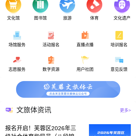
二战日本战犯土肥原贤二出生
美国物理学家托马斯·劳伦斯诞生
英国物理学家保罗·狄拉克诞生
文化馆
图书馆
旅游
体育
文化遗产
讨袁军与北军在南京血战
亚眠战役爆发
美国4万名三K党党徒举行示威
营口坠龙事件
达斯汀·霍夫曼出生
场馆服务
活动报名
直播点播
培训报名
法国四名著名人物被维希政府逮捕
日军攻陷衡阳，在衡阳烧杀淫掠
苏联对日本宣战
中共土改政策向富农让步
我国实行民族区域自治
志愿服务
数字资源
用户社团
意见反馈
梅兰芳病逝
八届十一中全会通过“文革”十六条
东南亚国家联盟成立
日本心脏移植手术引起震惊
金大中被绑架事件发生
尼克松因水门事件辞职
邓小平在科学和教育工作座谈会上讲话
黄植诚驾机起义回归祖国大陆
文旅体资讯
更多>
八仙饭店“人肉叉烧包”骇人惨案
中国消化病学的奠基人张孝骞逝世
我国与印度尼西亚恢复外交关系
报名开启！芙蓉区2026年三