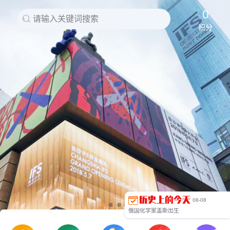
中国第一个外汇调剂中心公开市场在北京正式开业
布达拉宫维修工程竣工
0
请输入关键词搜索
京津塘高速公路验收后正式通车
积分
旅美华人抗议迫害印尼华人暴行
刘国梁在第45届世乒赛男单决赛中勇夺冠军
我国首次使用自主研制的“实践五号”卫星圆满完成任务
美国摧毁最大儿童色情网站
第29届奥运会组委会筹备办在京成立
陈俊生逝世
第24届世界大学生运动会开幕
第29届北京奥运会开幕
俄罗斯装甲部队进入南奥塞梯
台风“莫拉克”重创台湾
全国第一个“全民健身日”
甘肃舟曲县发生特大泥石流
圣元奶粉遭遇“女婴性早熟门”
美军空袭伊拉克极端组织
“不败组合”吴敏霞、施廷懋女双三米板夺冠
里约奥运龙清泉获男子举重金牌
泳坛”表情包“傅园慧“洪荒之力”走红
8·8九寨沟地震
中国金属物理“一代宗师”柯俊去世
齐鲁乾时之战，齐桓公的地位得到巩固
08-08
英国击败西班牙无敌舰队
俄国化学家盖斯出生
中国金石学家罗振玉出生
上海黄浦公园开放 华人与狗不得入内