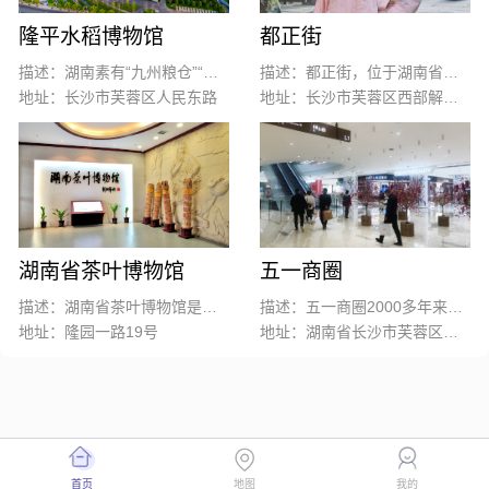
隆平水稻博物馆
都正街
描述：湖南素有“九州粮仓”“鱼米之乡”的美誉，有着悠久的水稻栽培历史；“杂交水稻之父”袁隆平院士更是中国水稻农业的一张闪亮名片。
描述：都正街，位于湖南省长沙市芙蓉区西部解放路南侧，是长沙市老街之一。街内有毛泽东同志早期革命活动纪念地修业学校。
地址：长沙市芙蓉区人民东路
地址：长沙市芙蓉区西部解放路南侧
湖南省茶叶博物馆
五一商圈
描述：湖南省茶叶博物馆是一家面向社会开放的集展示、收藏、研究、交流为一体的公益性茶叶专业博物馆，由国家级农业产业化重点龙头企业（湖南省茶业集团）投资兴建。于2013年4月正式落成，2015年6月经湖南省人民政府批准、2017年湖南省文物局予以备案成立。
描述：五一商圈2000多年来一直是城市商业的集中地，交通便利、城市中心、人口集中、消费惯性，奠定了五一商圈的霸主地位。
地址：隆园一路19号
地址：湖南省长沙市芙蓉区黄兴中路88号
首页
地图
我的