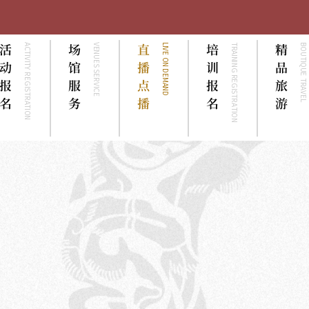
活
场
直
培
精
ACTIVITY REGISTRATION
VENUES SERVICE
LIVE ON DEMAND
TRAINING REGISTRATION
BOUTIQUE TRAVEL
动
馆
播
训
品
报
服
点
报
旅
名
务
播
名
游