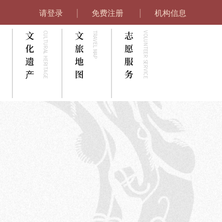
|
|
请登录
免费注册
机构信息
文
文
志
CULTURAL HERITAGE
TRAVEL MAP
VOLUNTEER SERVICE
化
旅
愿
遗
地
服
产
图
务