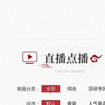
全部
综合
活动专
视频分类：
默认
最新
人气最
排序：