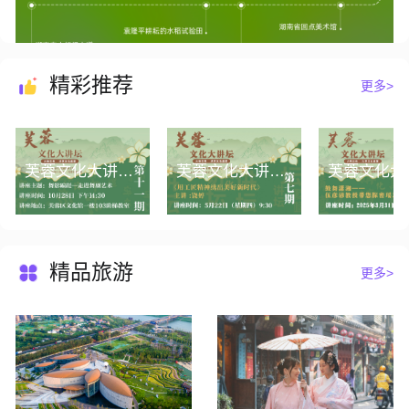
精彩推荐
更多>
芙蓉文化大讲坛第十一期丨舞影蹁跹——走进舞剧艺术
芙蓉文化大讲坛第七期丨《用工匠精神绣出美好新时代》
精品旅游
更多>