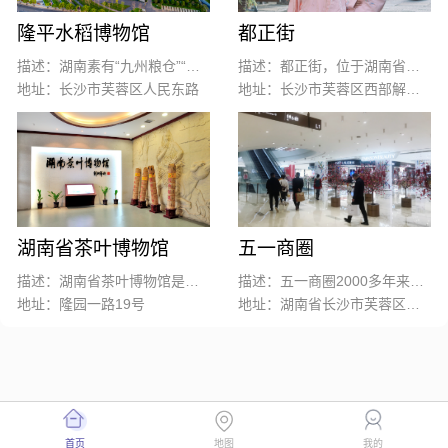
隆平水稻博物馆
都正街
描述：湖南素有“九州粮仓”“鱼米之乡”的美誉，有着悠久的水稻栽培历史；“杂交水稻之父”袁隆平院士更是中国水稻农业的一张闪亮名片。
描述：都正街，位于湖南省长沙市芙蓉区西部解放路南侧，是长沙市老街之一。街内有毛泽东同志早期革命活动纪念地修业学校。
地址：长沙市芙蓉区人民东路
地址：长沙市芙蓉区西部解放路南侧
湖南省茶叶博物馆
五一商圈
描述：湖南省茶叶博物馆是一家面向社会开放的集展示、收藏、研究、交流为一体的公益性茶叶专业博物馆，由国家级农业产业化重点龙头企业（湖南省茶业集团）投资兴建。于2013年4月正式落成，2015年6月经湖南省人民政府批准、2017年湖南省文物局予以备案成立。
描述：五一商圈2000多年来一直是城市商业的集中地，交通便利、城市中心、人口集中、消费惯性，奠定了五一商圈的霸主地位。
地址：隆园一路19号
地址：湖南省长沙市芙蓉区黄兴中路88号
首页
地图
我的