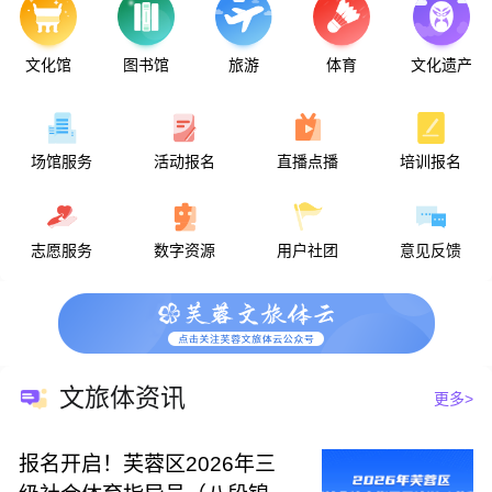
二战日本战犯土肥原贤二出生
美国物理学家托马斯·劳伦斯诞生
英国物理学家保罗·狄拉克诞生
文化馆
图书馆
旅游
体育
文化遗产
讨袁军与北军在南京血战
亚眠战役爆发
美国4万名三K党党徒举行示威
营口坠龙事件
达斯汀·霍夫曼出生
场馆服务
活动报名
直播点播
培训报名
法国四名著名人物被维希政府逮捕
日军攻陷衡阳，在衡阳烧杀淫掠
苏联对日本宣战
中共土改政策向富农让步
我国实行民族区域自治
志愿服务
数字资源
用户社团
意见反馈
梅兰芳病逝
八届十一中全会通过“文革”十六条
东南亚国家联盟成立
日本心脏移植手术引起震惊
金大中被绑架事件发生
尼克松因水门事件辞职
邓小平在科学和教育工作座谈会上讲话
黄植诚驾机起义回归祖国大陆
文旅体资讯
更多>
八仙饭店“人肉叉烧包”骇人惨案
中国消化病学的奠基人张孝骞逝世
我国与印度尼西亚恢复外交关系
报名开启！芙蓉区2026年三