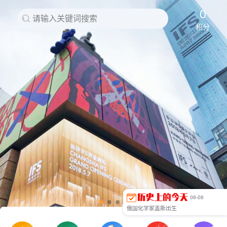
中国第一个外汇调剂中心公开市场在北京正式开业
布达拉宫维修工程竣工
0
请输入关键词搜索
京津塘高速公路验收后正式通车
积分
旅美华人抗议迫害印尼华人暴行
刘国梁在第45届世乒赛男单决赛中勇夺冠军
我国首次使用自主研制的“实践五号”卫星圆满完成任务
美国摧毁最大儿童色情网站
第29届奥运会组委会筹备办在京成立
陈俊生逝世
第24届世界大学生运动会开幕
第29届北京奥运会开幕
俄罗斯装甲部队进入南奥塞梯
台风“莫拉克”重创台湾
全国第一个“全民健身日”
甘肃舟曲县发生特大泥石流
圣元奶粉遭遇“女婴性早熟门”
美军空袭伊拉克极端组织
“不败组合”吴敏霞、施廷懋女双三米板夺冠
里约奥运龙清泉获男子举重金牌
泳坛”表情包“傅园慧“洪荒之力”走红
8·8九寨沟地震
中国金属物理“一代宗师”柯俊去世
齐鲁乾时之战，齐桓公的地位得到巩固
08-08
英国击败西班牙无敌舰队
俄国化学家盖斯出生
中国金石学家罗振玉出生
上海黄浦公园开放 华人与狗不得入内