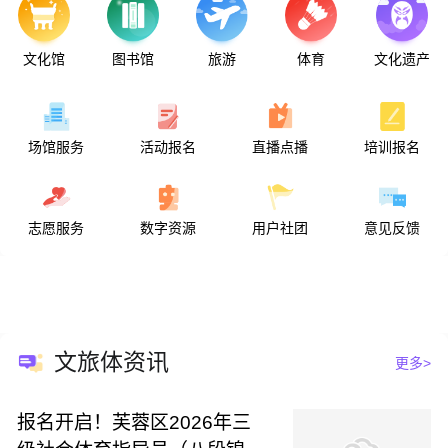
中国化工专家侯德榜诞生
维新派创办《时务报》
著名儿童心理发展学家让皮亚杰诞生
文化馆
图书馆
旅游
体育
文化遗产
国际数学家大会在瑞士苏黎世召开
唐才常“讨贼勤王”失败
俄克拉荷马移民获得大批印第安人土地
我国当代著名的历史学家、考古学家饶宗颐诞生
中国试制成功第一架水上飞机
场馆服务
活动报名
直播点播
培训报名
中国农工民主党在上海成立
土族废除土司制度
沈从文的《边城》出版
著名香港演员谢贤出生
日军参谋部决定进行察哈尔作战
志愿服务
数字资源
用户社团
意见反馈
晋绥边区形成
罗斯福和邱吉尔在举行大西洋会议
英国人逮捕甘地
毛泽东发表《对日寇的最后一战》讲演
苏联百万大军进攻东北日军
美国在日本长崎投下原子弹
文旅体资讯
更多>
报名开启！芙蓉区2026年三