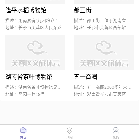
隆平水稻博物馆
都正街
描述：湖南素有“九州粮仓”“鱼米之乡”的美誉，有着悠久的水稻栽培历史；“杂交水稻之父”袁隆平院士更是中国水稻农业的一张闪亮名片。
描述：都正街，位于湖南省长沙市芙蓉区西部解放路南侧，是长沙市老街之一。街内有毛泽东同志早期革命活动纪念地修业学校。
地址：长沙市芙蓉区人民东路
地址：长沙市芙蓉区西部解放路南侧
湖南省茶叶博物馆
五一商圈
描述：湖南省茶叶博物馆是一家面向社会开放的集展示、收藏、研究、交流为一体的公益性茶叶专业博物馆，由国家级农业产业化重点龙头企业（湖南省茶业集团）投资兴建。于2013年4月正式落成，2015年6月经湖南省人民政府批准、2017年湖南省文物局予以备案成立。
描述：五一商圈2000多年来一直是城市商业的集中地，交通便利、城市中心、人口集中、消费惯性，奠定了五一商圈的霸主地位。
地址：隆园一路19号
地址：湖南省长沙市芙蓉区黄兴中路88号
首页
地图
我的