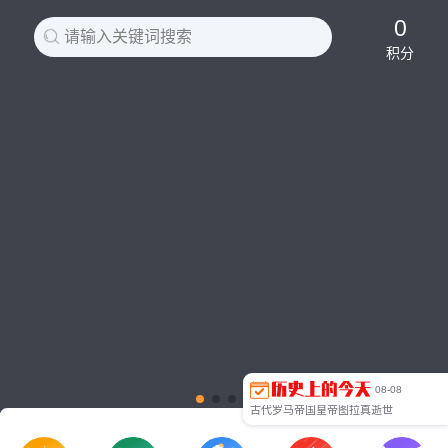
0
请输入关键词搜索
积分
美国心理学家桑代克逝世
中国运动员吴传玉在重大国际比赛中获得的第一块金牌
新加坡共和国成立
意大利足球名将菲利普·因扎吉出生
福特就任美国第38任总统
苏联作曲家肖斯塔科维奇逝世
T恤衫开始流行
我国与利比亚建交
南非黑人矿工大罢工
海部俊树出任日本总理大臣
叶利钦总统宣誓就职
叶利钦解散斯捷帕申政府 任命普京为代总理
我国设立国家最高科技奖 获奖金额达五百万元人民币
机器人完成远程脑外科手术
印度可乐风波
胡锦涛会见俄罗斯总理普京
全球第一人徒步走完亚马孙河
里约奥运林跃、陈艾森男子双人10米台夺冠
里约奥运孙杨为中国游泳队添金
华为鸿蒙OS正式发布
08-08
法萨罗会战爆发
古代罗马帝国皇帝图拉真逝世
罗马帝国东部皇帝瓦伦斯战死
意大利著名的比萨斜塔破土动工