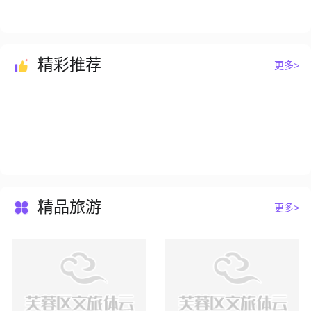
精彩推荐
更多>
芙蓉文化大讲坛第十一期丨舞影蹁跹——走进舞剧艺术
芙蓉文化大讲坛第七期丨《用工匠精神绣出美好新时代》
精品旅游
更多>