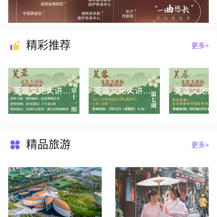
精彩推荐
更多>
芙蓉文化大讲坛第十一期丨舞影蹁跹——走进舞剧艺术
芙蓉文化大讲坛第七期丨《用工匠精神绣出美好新时代》
精品旅游
更多>