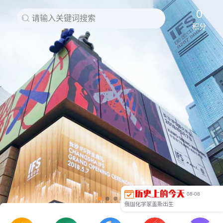
中国第一个外汇调剂中心公开市场在北京正式开业
布达拉宫维修工程竣工
0
请输入关键词搜索
京津塘高速公路验收后正式通车
积分
旅美华人抗议迫害印尼华人暴行
刘国梁在第45届世乒赛男单决赛中勇夺冠军
我国首次使用自主研制的“实践五号”卫星圆满完成任务
美国摧毁最大儿童色情网站
第29届奥运会组委会筹备办在京成立
陈俊生逝世
第24届世界大学生运动会开幕
第29届北京奥运会开幕
俄罗斯装甲部队进入南奥塞梯
台风“莫拉克”重创台湾
全国第一个“全民健身日”
甘肃舟曲县发生特大泥石流
圣元奶粉遭遇“女婴性早熟门”
美军空袭伊拉克极端组织
“不败组合”吴敏霞、施廷懋女双三米板夺冠
里约奥运龙清泉获男子举重金牌
泳坛”表情包“傅园慧“洪荒之力”走红
8·8九寨沟地震
中国金属物理“一代宗师”柯俊去世
齐鲁乾时之战，齐桓公的地位得到巩固
08-08
英国击败西班牙无敌舰队
俄国化学家盖斯出生
中国金石学家罗振玉出生
上海黄浦公园开放 华人与狗不得入内