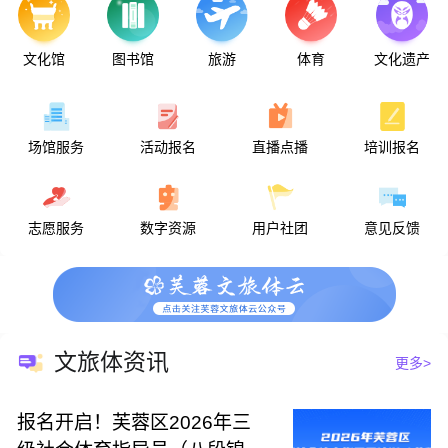
二战日本战犯土肥原贤二出生
美国物理学家托马斯·劳伦斯诞生
英国物理学家保罗·狄拉克诞生
文化馆
图书馆
旅游
体育
文化遗产
讨袁军与北军在南京血战
亚眠战役爆发
美国4万名三K党党徒举行示威
营口坠龙事件
达斯汀·霍夫曼出生
场馆服务
活动报名
直播点播
培训报名
法国四名著名人物被维希政府逮捕
日军攻陷衡阳，在衡阳烧杀淫掠
苏联对日本宣战
中共土改政策向富农让步
我国实行民族区域自治
志愿服务
数字资源
用户社团
意见反馈
梅兰芳病逝
八届十一中全会通过“文革”十六条
东南亚国家联盟成立
日本心脏移植手术引起震惊
金大中被绑架事件发生
尼克松因水门事件辞职
邓小平在科学和教育工作座谈会上讲话
黄植诚驾机起义回归祖国大陆
文旅体资讯
更多>
八仙饭店“人肉叉烧包”骇人惨案
中国消化病学的奠基人张孝骞逝世
我国与印度尼西亚恢复外交关系
报名开启！芙蓉区2026年三