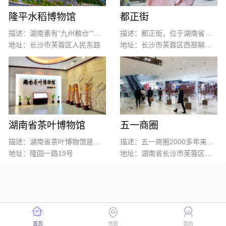
隆平水稻博物馆
都正街
描述：湖南素有“九州粮仓”“鱼米之乡”的美誉，有着悠久的水稻栽培历史；“杂交水稻之父”袁隆平院士更是中国水稻农业的一张闪亮名片。
描述：都正街，位于湖南省长沙市芙蓉区西部解放路南侧，是长沙市老街之一。街内有毛泽东同志早期革命活动纪念地修业学校。
地址：长沙市芙蓉区人民东路
地址：长沙市芙蓉区西部解放路南侧
湖南省茶叶博物馆
五一商圈
描述：湖南省茶叶博物馆是一家面向社会开放的集展示、收藏、研究、交流为一体的公益性茶叶专业博物馆，由国家级农业产业化重点龙头企业（湖南省茶业集团）投资兴建。于2013年4月正式落成，2015年6月经湖南省人民政府批准、2017年湖南省文物局予以备案成立。
描述：五一商圈2000多年来一直是城市商业的集中地，交通便利、城市中心、人口集中、消费惯性，奠定了五一商圈的霸主地位。
地址：隆园一路19号
地址：湖南省长沙市芙蓉区黄兴中路88号
首页
地图
我的