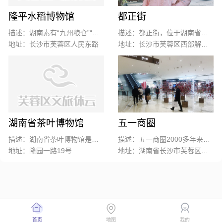
隆平水稻博物馆
都正街
描述：湖南素有“九州粮仓”“鱼米之乡”的美誉，有着悠久的水稻栽培历史；“杂交水稻之父”袁隆平院士更是中国水稻农业的一张闪亮名片。
描述：都正街，位于湖南省长沙市芙蓉区西部解放路南侧，是长沙市老街之一。街内有毛泽东同志早期革命活动纪念地修业学校。
地址：长沙市芙蓉区人民东路
地址：长沙市芙蓉区西部解放路南侧
湖南省茶叶博物馆
五一商圈
描述：湖南省茶叶博物馆是一家面向社会开放的集展示、收藏、研究、交流为一体的公益性茶叶专业博物馆，由国家级农业产业化重点龙头企业（湖南省茶业集团）投资兴建。于2013年4月正式落成，2015年6月经湖南省人民政府批准、2017年湖南省文物局予以备案成立。
描述：五一商圈2000多年来一直是城市商业的集中地，交通便利、城市中心、人口集中、消费惯性，奠定了五一商圈的霸主地位。
地址：隆园一路19号
地址：湖南省长沙市芙蓉区黄兴中路88号
首页
地图
我的