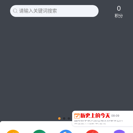
0
请输入关键词搜索
积分
我国与利比亚建交
南非黑人矿工大罢工
海部俊树出任日本总理大臣
叶利钦总统宣誓就职
叶利钦解散斯捷帕申政府 任命普京为代总理
我国设立国家最高科技奖 获奖金额达五百万元人民币
机器人完成远程脑外科手术
印度可乐风波
胡锦涛会见俄罗斯总理普京
全球第一人徒步走完亚马孙河
里约奥运林跃、陈艾森男子双人10米台夺冠
里约奥运孙杨为中国游泳队添金
华为鸿蒙OS正式发布
法萨罗会战爆发
古代罗马帝国皇帝图拉真逝世
罗马帝国东部皇帝瓦伦斯战死
意大利著名的比萨斜塔破土动工
中国化工专家侯德榜诞生
维新派创办《时务报》
著名儿童心理发展学家让皮亚杰诞生
08-09
国际数学家大会在瑞士苏黎世召开
唐才常“讨贼勤王”失败
俄克拉荷马移民获得大批印第安人土地