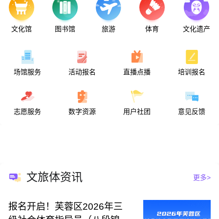
我国当代著名的历史学家、考古学家饶宗颐诞生
中国试制成功第一架水上飞机
中国农工民主党在上海成立
土族废除土司制度
文化馆
图书馆
旅游
体育
文化遗产
沈从文的《边城》出版
著名香港演员谢贤出生
日军参谋部决定进行察哈尔作战
晋绥边区形成
罗斯福和邱吉尔在举行大西洋会议
场馆服务
活动报名
直播点播
培训报名
英国人逮捕甘地
毛泽东发表《对日寇的最后一战》讲演
苏联百万大军进攻东北日军
美国在日本长崎投下原子弹
美国心理学家桑代克逝世
志愿服务
数字资源
用户社团
意见反馈
中国运动员吴传玉在重大国际比赛中获得的第一块金牌
新加坡共和国成立
意大利足球名将菲利普·因扎吉出生
福特就任美国第38任总统
苏联作曲家肖斯塔科维奇逝世
T恤衫开始流行
文旅体资讯
更多>
报名开启！芙蓉区2026年三