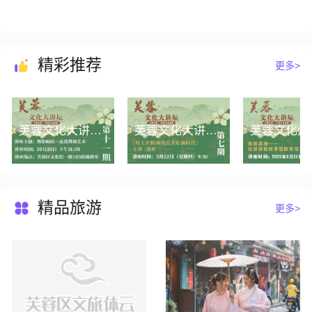
精彩推荐
更多>
芙蓉文化大讲坛第十一期丨舞影蹁跹——走进舞剧艺术
芙蓉文化大讲坛第七期丨《用工匠精神绣出美好新时代》
精品旅游
更多>